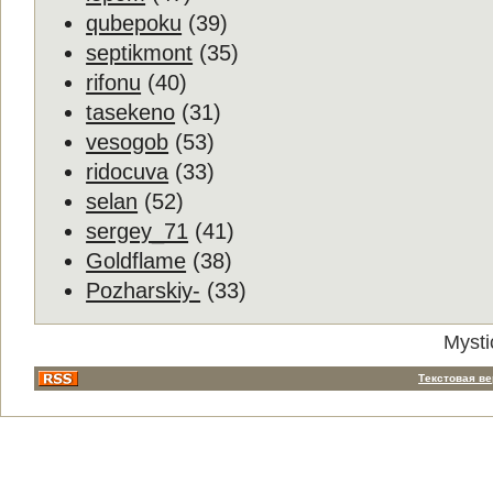
qubepoku
(39)
septikmont
(35)
rifonu
(40)
tasekeno
(31)
vesogob
(53)
ridocuva
(33)
selan
(52)
sergey_71
(41)
Goldflame
(38)
Pozharskiy-
(33)
Mysti
Текстовая в