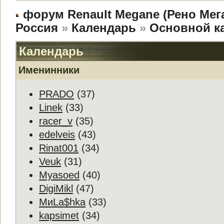
форум Renault Megane (Рено Мег
Россия
»
Календарь
»
Основной к
Календарь
Именинники
PRADO
(37)
Linek
(33)
racer_v
(35)
edelveis
(43)
Rinat001
(34)
Veuk
(31)
Myasoed
(40)
DigiMikl
(47)
МиLa$hka
(33)
kapsimet
(34)