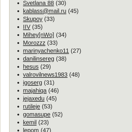
Svetlana 88
(30)
kablass@mail.ru
(45)
Skupoy
(33)
IIV
(35)
Mihey[nWo]
(34)
Morozzz
(33)
marinyachenko11
(27)
danilinsereg
(38)
hesus
(29)
valrovilnews1983
(48)
igoserg
(31)
majahiqa
(46)
jejaxedu
(45)
rutileje
(53)
gomasupe
(52)
kemil
(23)
lepom
(47)