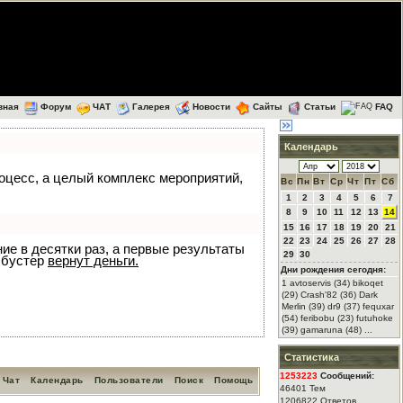
вная
Форум
ЧАТ
Галерея
Новости
Сайты
Статьи
FAQ
Календарь
роцесс, а целый комплекс мероприятий,
Вс
Пн
Вт
Ср
Чт
Пт
Сб
1
2
3
4
5
6
7
8
9
10
11
12
13
14
15
16
17
18
19
20
21
22
23
24
25
26
27
28
ние в десятки раз, а первые результаты
29
30
 бустер
вернут деньги.
Дни рождения сегодня:
1 avtoservis (34) bikoqet
(29) Crash'82 (36) Dark
Merlin (39) dr9 (37) fequxar
(54) feribobu (23) futuhoke
(39) gamaruna (48) ...
Статистика
1253223
Сообщений:
Чат
Календарь
Пользователи
Поиск
Помощь
46401 Тем
1206822 Ответов