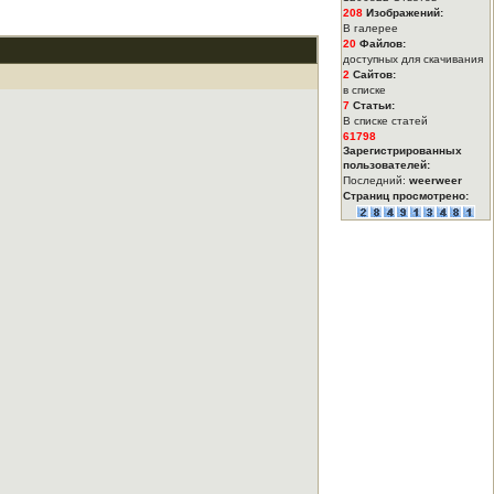
208
Изображений:
В галерее
20
Файлов:
доступных для скачивания
2
Сайтов:
в списке
7
Статьи:
В списке статей
61798
Зарегистрированных
пользователей:
Последний:
weerweer
Страниц просмотрено: