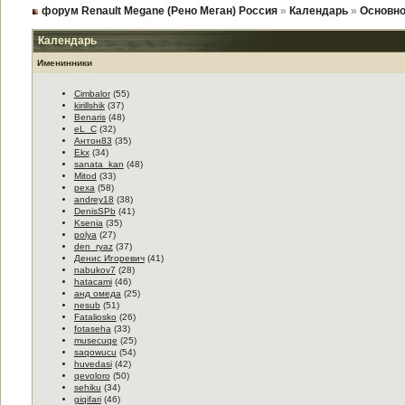
форум Renault Megane (Рено Меган) Россия
»
Календарь
»
Основно
Календарь
Именинники
Cimbalor
(55)
kirillshik
(37)
Benaris
(48)
eL_C
(32)
Антон83
(35)
Ekx
(34)
sanata_kan
(48)
Mitod
(33)
реха
(58)
andrey18
(38)
DenisSPb
(41)
Ksenia
(35)
polya
(27)
den_ryaz
(37)
Денис Игоревич
(41)
nabukov7
(28)
hatacami
(46)
анд омеда
(25)
nesub
(51)
Fataliosko
(26)
fotaseha
(33)
musecuqe
(25)
saqowucu
(54)
huvedasi
(42)
qevoloro
(50)
sehiku
(34)
giqifari
(46)