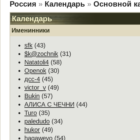
Россия
»
Календарь
»
Основной к
Календарь
Именинники
sfk
(43)
$k@zochnik
(31)
Natatoli4
(58)
Openok
(30)
дсс-4
(45)
victor_v
(49)
Bukin
(57)
АЛИСА С ЧЕЧНИ
(44)
Turo
(35)
paledudo
(34)
hukor
(49)
haqawevo
(54)