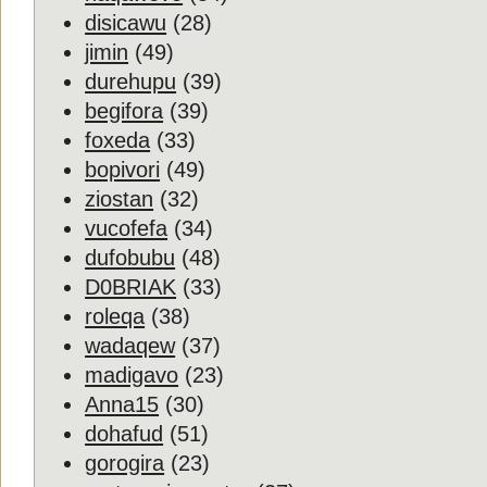
disicawu
(28)
jimin
(49)
durehupu
(39)
begifora
(39)
foxeda
(33)
bopivori
(49)
ziostan
(32)
vucofefa
(34)
dufobubu
(48)
D0BRIAK
(33)
roleqa
(38)
wadaqew
(37)
madigavo
(23)
Anna15
(30)
dohafud
(51)
gorogira
(23)