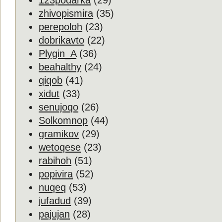
123podarka
(29)
zhivopismira
(35)
perepoloh
(23)
dobrikavto
(22)
Plygin_A
(36)
beahalthy
(24)
qiqob
(41)
xidut
(33)
senujoqo
(26)
Solkomnop
(44)
gramikov
(29)
wetoqese
(23)
rabihoh
(51)
popivira
(52)
nuqeq
(53)
jufadud
(39)
pajujan
(28)