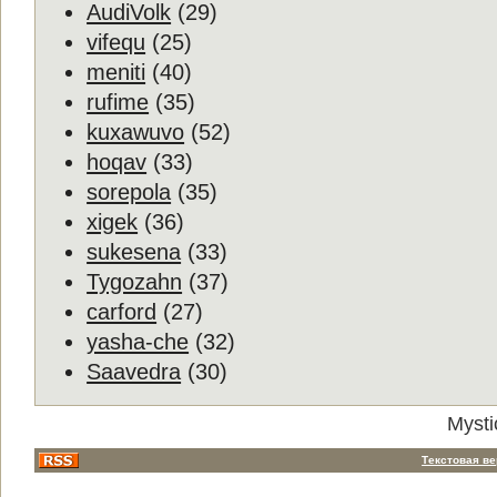
AudiVolk
(29)
vifequ
(25)
meniti
(40)
rufime
(35)
kuxawuvo
(52)
hoqav
(33)
sorepola
(35)
xigek
(36)
sukesena
(33)
Tygozahn
(37)
carford
(27)
yasha-che
(32)
Saavedra
(30)
Mysti
Текстовая в