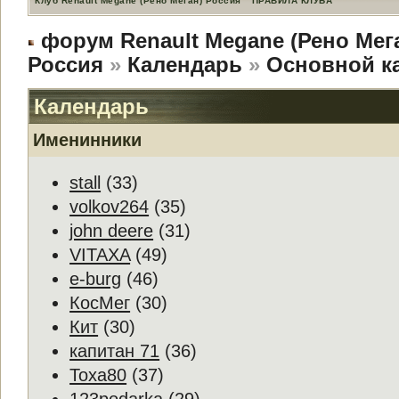
Клуб Renault Megane (Рено Меган) Россия
ПРАВИЛА КЛУБА
форум Renault Megane (Рено Мег
Россия
»
Календарь
»
Основной к
Календарь
Именинники
stall
(33)
volkov264
(35)
john deere
(31)
VITAXA
(49)
e-burg
(46)
КосМег
(30)
Кит
(30)
капитан 71
(36)
Toxa80
(37)