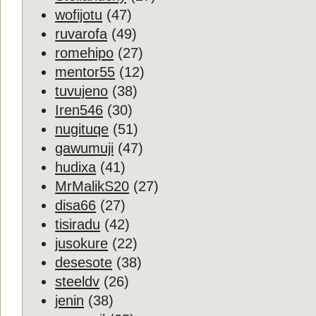
wofijotu
(47)
ruvarofa
(49)
romehipo
(27)
mentor55
(12)
tuvujeno
(38)
Iren546
(30)
nugituqe
(51)
gawumuji
(47)
hudixa
(41)
MrMalikS20
(27)
disa66
(27)
tisiradu
(42)
jusokure
(22)
desesote
(38)
steeldv
(26)
jenin
(38)