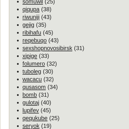
somuwil
(25)
qiqupa
(38)
riwuniji
(43)
gejig
(35)
ribihafu
(45)
reqebuqo
(43)
sexshopnovosibirsk
(31)
xipige
(33)
folumero
(32)
tuboleg
(30)
wacacu
(32)
qusasom
(34)
bomb
(31)
gulotaj
(40)
lupifev
(45)
qequkube
(25)
seryok
(19)