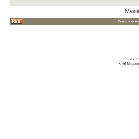
Mysti
Текстовая в
© 200
Клуб Megane