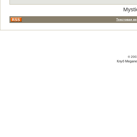
Mysti
Текстовая в
© 200
Клуб Megane