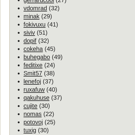
gerrardcool
(27)
vdomrad
(32)
minak
(29)
fokivuxu
(41)
siviv
(51)
dopif
(32)
cokeha
(45)
buhegabo
(49)
feditixe
(24)
Smit57
(38)
lenefoj
(37)
ruxafuw
(40)
qakuhuse
(37)
cujite
(30)
nomas
(22)
potovoj
(25)
tuxig
(30)