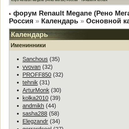
Клуб Renault Megane (Рено Меган) Россия
ПРАВИЛА КЛУБА
форум Renault Megane (Рено Мег
Россия
»
Календарь
»
Основной к
Календарь
Именинники
Sanchous
(35)
vvovan
(32)
PROFF850
(32)
tehnik
(31)
ArturMonk
(30)
kolka2010
(39)
andmikh
(44)
sasha288
(58)
Elegzandr
(34)