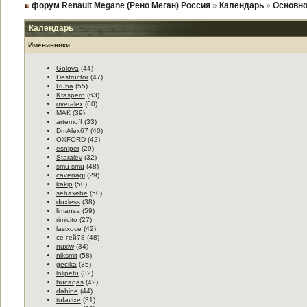
форум Renault Megane (Рено Меган) Россия
»
Календарь
»
Основно
Календарь
Именинники
Golova
(44)
Destructor
(47)
Ruba
(55)
Kraspero
(63)
overalex
(60)
МАК
(39)
artemoff
(33)
DmAlex67
(40)
OXFORD
(42)
esniper
(29)
Staralev
(32)
smu-smu
(48)
cavenagi
(29)
kakip
(50)
sehaxebe
(50)
duxless
(38)
limansa
(59)
rimicito
(27)
lasixoce
(42)
се гей78
(48)
nuxiw
(34)
niksmit
(58)
gecika
(35)
lolipetu
(32)
hucaqas
(42)
dabine
(44)
tufavixe
(31)