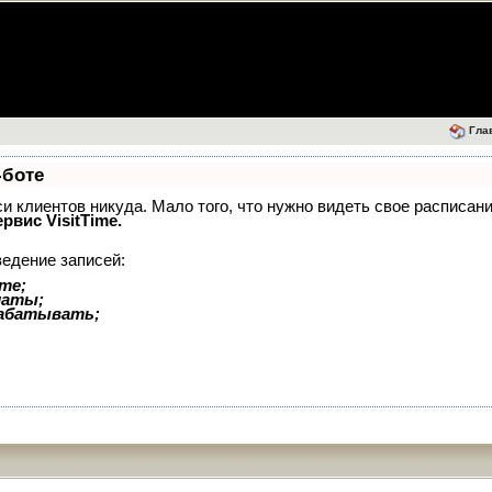
Гла
-боте
иси клиентов никуда. Мало того, что нужно видеть свое расписан
ервис VisitTime.
ведение записей:
те;
латы;
рабатывать;