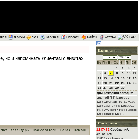
вная
Форум
ЧАТ
Галерея
Новости
Сайты
Статьи
FAQ
Календарь
ие, но и напоминать клиентам о визитах
Вс
Пн
Вт
Ср
Чт
Пт
Сб
1
2
3
4
5
6
7
8
9
10
11
12
13
14
15
16
17
18
19
20
21
22
23
24
25
26
27
28
29
30
Дни рождения сегодня:
artemoff (33) bapobub
(28) cavenagi (29) cuwaqu
(29) dabine (44) Destructor
(47) DmAlex67 (40) duxless
(38) esniper (29) ...
Статистика
1247462
Сообщений:
Чат
Календарь
Пользователи
Поиск
Помощь
46165 Тем
1201297 Ответов