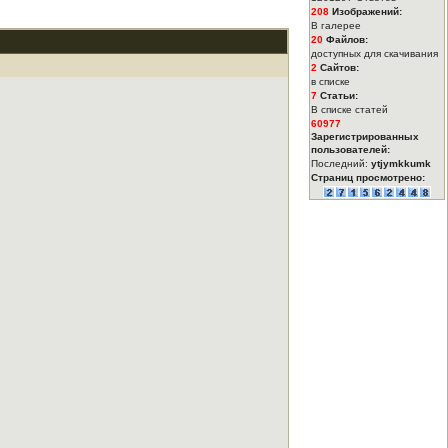
208
Изображений:
В галерее
20
Файлов:
доступных для скачивания
2
Сайтов:
в списке
7
Статьи:
В списке статей
60977
Зарегистрированных
пользователей:
Последний:
ytjymkkumk
Страниц просмотрено: