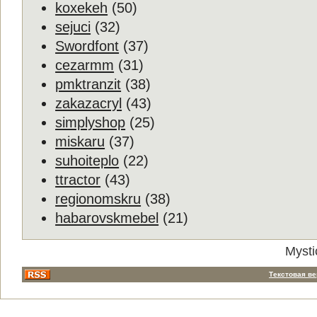
koxekeh
(50)
sejuci
(32)
Swordfont
(37)
cezarmm
(31)
pmktranzit
(38)
zakazacryl
(43)
simplyshop
(25)
miskaru
(37)
suhoiteplo
(22)
ttractor
(43)
regionomskru
(38)
habarovskmebel
(21)
Mysti
Текстовая в