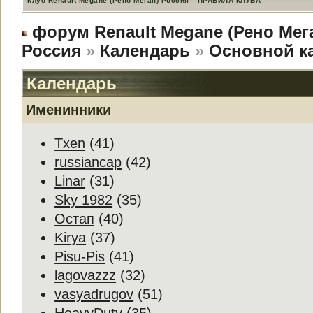
Клуб Renault Megane (Рено Меган) Россия
ПРАВИЛА КЛУБА
форум Renault Megane (Рено Мег
Россия
»
Календарь
»
Основной к
Календарь
Именинники
Txen
(41)
russiancap
(42)
Linar
(31)
Sky 1982
(35)
Остап
(40)
Kirya
(37)
Pisu-Pis
(41)
lagovazzz
(32)
vasyadrugov
(51)