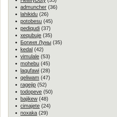
HeavyDuty
(35)
admuncher
(36)
lahikidu
(26)
potobesu
(45)
pediqudi
(37)
xequbuje
(35)
Богиня Луны
(35)
kedal
(42)
vimulale
(53)
mohebu
(45)
laqufawi
(28)
qeliwam
(47)
ragejip
(52)
todopeve
(50)
bajikew
(48)
cimajete
(24)
noxaka
(29)