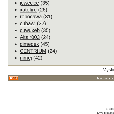
jewecice
(35)
xatofire
(26)
robocawa
(31)
cubawi
(22)
cuwuxeb
(35)
Altair003
(24)
dimedex
(45)
CENTRIUM
(24)
nimej
(42)
Mysti
Текстовая в
© 200
Клуб Megane