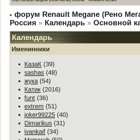
Клуб Renault Megane (Рено Меган) Россия
ПРАВИЛА КЛУБА
форум Renault Megane (Рено Мег
Россия
»
Календарь
»
Основной к
Календарь
Именинники
КазаК
(39)
sashas
(48)
жука
(54)
Катик
(2016)
funt
(36)
extrem
(51)
joker99225
(40)
Dimarikus
(31)
ivankaif
(34)