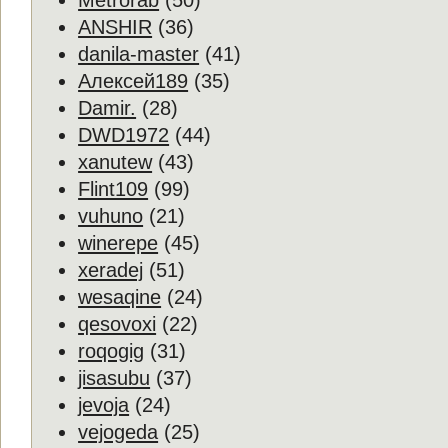
Metrorab
(50)
ANSHIR
(36)
danila-master
(41)
Алексей189
(35)
Damir.
(28)
DWD1972
(44)
xanutew
(43)
Flint109
(99)
vuhuno
(21)
winerepe
(45)
xeradej
(51)
wesaqine
(24)
qesovoxi
(22)
roqogig
(31)
jisasubu
(37)
jevoja
(24)
vejogeda
(25)