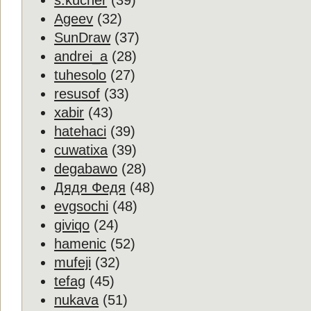
s.kucher
(39)
Ageev
(32)
SunDraw
(37)
andrei_a
(28)
tuhesolo
(27)
resusof
(33)
xabir
(43)
hatehaci
(39)
cuwatixa
(39)
degabawo
(28)
Дядя Федя
(48)
evgsochi
(48)
giviqo
(24)
hamenic
(52)
mufeji
(32)
tefag
(45)
nukava
(51)