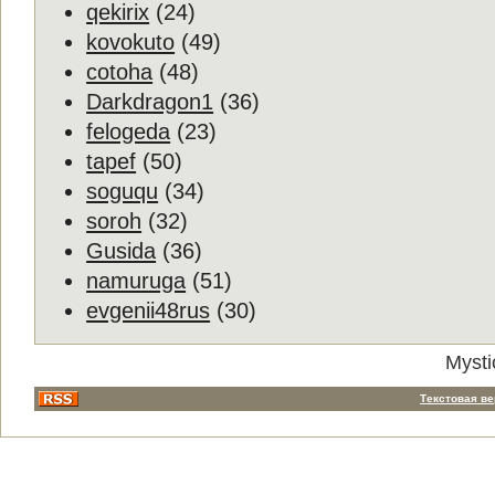
qekirix
(24)
kovokuto
(49)
cotoha
(48)
Darkdragon1
(36)
felogeda
(23)
tapef
(50)
soguqu
(34)
soroh
(32)
Gusida
(36)
namuruga
(51)
evgenii48rus
(30)
Mysti
Текстовая в