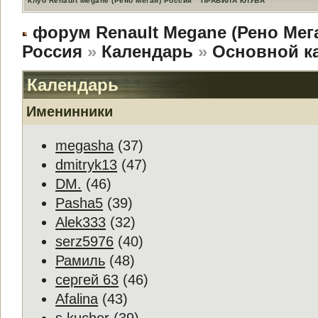
Клуб Renault Megane (Рено Меган) Россия
ПРАВИЛА КЛУБА
форум Renault Megane (Рено Мег
Россия
»
Календарь
»
Основной к
Календарь
Именинники
megasha
(37)
dmitryk13
(47)
DM.
(46)
Pasha5
(39)
Alek333
(32)
serz5976
(40)
Рамиль
(48)
сергей 63
(46)
Afalina
(43)