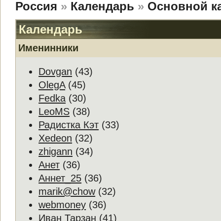
Россия
»
Календарь
»
Основной к
Календарь
Именинники
Dovgan
(43)
OlegA
(45)
Fedka
(30)
LeoMS
(38)
Радистка Кэт
(33)
Xedeon
(32)
zhigann
(34)
Анет
(36)
Аннет_25
(36)
marik@chow
(32)
webmoney
(36)
Иван Тарзан
(41)