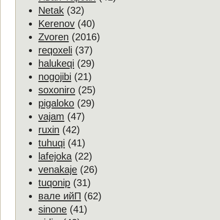
Netak
(32)
Kerenov
(40)
Zvoren
(2016)
reqoxeli
(37)
halukeqi
(29)
nogojibi
(21)
soxoniro
(25)
pigaloko
(29)
vajam
(47)
ruxin
(42)
tuhuqi
(41)
lafejoka
(22)
venakaje
(26)
tuqonip
(31)
вале ийП
(62)
sinone
(41)