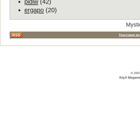
pidiw
(42)
ergapo
(20)
Mysti
Текстовая в
© 200
Клуб Megane