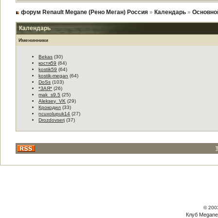
форум Renault Megane (Рено Меган) Россия
»
Календарь
»
Основно
Календарь
Именинники
Bekas
(30)
костя59
(64)
kostik59
(64)
kostik-megan
(64)
DoSs
(103)
*ЗАЯ*
(26)
mak_s9.5
(25)
Aleksey_VK
(29)
Крокодил
(33)
ncuxolupuk14
(27)
Drozdovserj
(37)
© 200
Клуб Megane