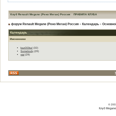
Клуб Renault Megane (Рено Меган) Россия
ПРАВИЛА КЛУБА
форум Renault Megane (Рено Меган) Россия
»
Календарь
»
Основно
Календарь
Именинники
bazOOka!
(32)
Somebody
(26)
vial
(29)
© 200
Клуб Megane