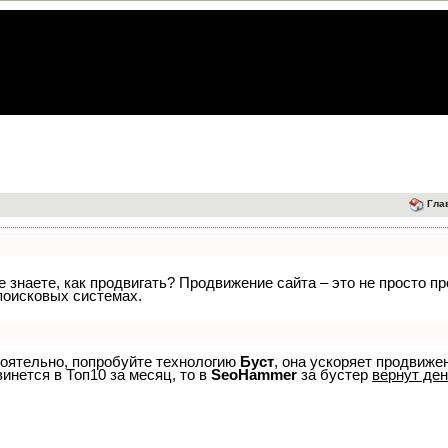
Гла
не знаете, как продвигать? Продвижение сайта – это не просто 
поисковых системах.
тоятельно, попробуйте технологию
Буст
, она ускоряет продвиже
винется в Топ10 за месяц, то в
SeoHammer
за бустер
вернут ден