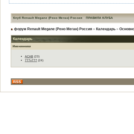
Клуб Renault Megane (Рено Меган) Россия
ПРАВИЛА КЛУБА
форум Renault Megane (Рено Меган) Россия
»
Календарь
»
Основно
Календарь
Именинники
ACAB
(23)
777v777
(24)