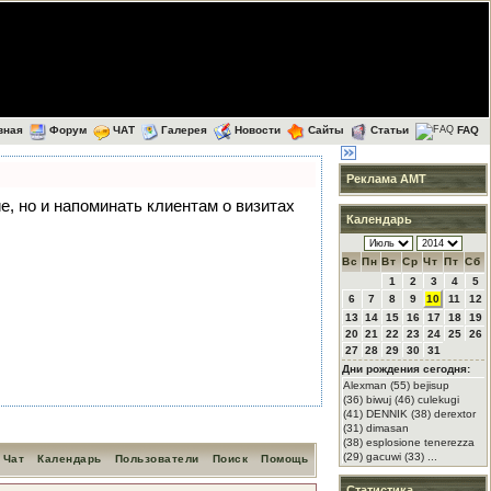
вная
Форум
ЧАТ
Галерея
Новости
Сайты
Статьи
FAQ
Реклама АМТ
ие, но и напоминать клиентам о визитах
Календарь
Вс
Пн
Вт
Ср
Чт
Пт
Сб
1
2
3
4
5
6
7
8
9
10
11
12
13
14
15
16
17
18
19
20
21
22
23
24
25
26
27
28
29
30
31
Дни рождения сегодня:
Alexman (55) bejisup
(36) biwuj (46) culekugi
(41) DENNIK (38) derextor
(31) dimasan
(38) esplosione tenerezza
(29) gacuwi (33) ...
Чат
Календарь
Пользователи
Поиск
Помощь
Статистика