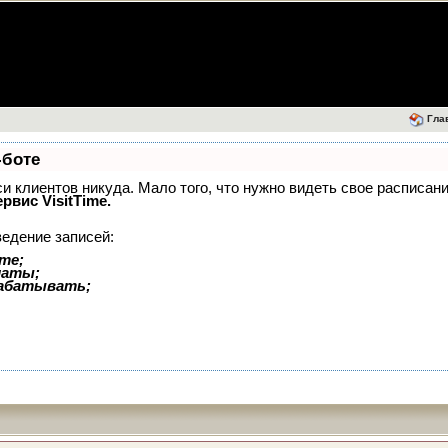
Гла
-боте
иси клиентов никуда. Мало того, что нужно видеть свое расписан
ервис VisitTime.
ведение записей:
те;
латы;
рабатывать;