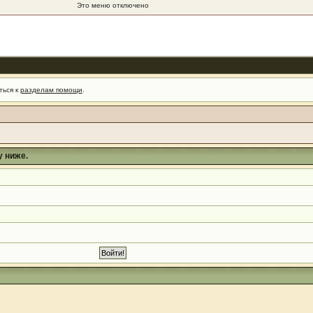
Это меню отключено
ться к
разделам помощи
.
у ниже.