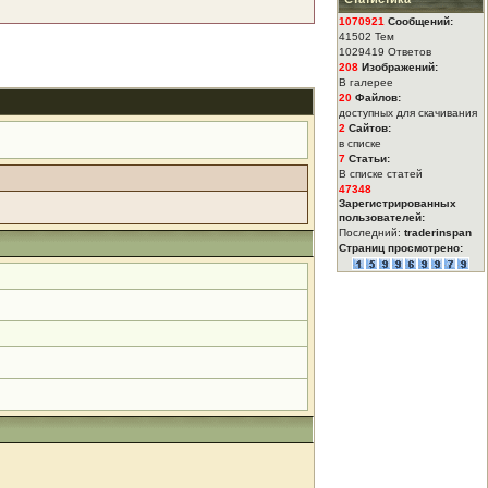
1070921
Сообщений:
41502 Тем
1029419 Ответов
208
Изображений:
В галерее
20
Файлов:
доступных для скачивания
2
Сайтов:
в списке
7
Статьи:
В списке статей
47348
Зарегистрированных
пользователей:
Последний:
traderinspan
Страниц просмотрено: