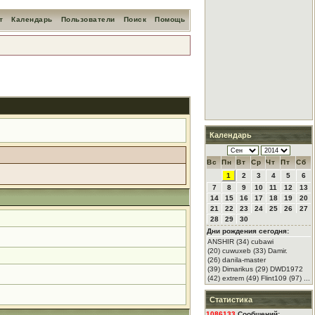
т
Календарь
Пользователи
Поиск
Помощь
Календарь
Вс
Пн
Вт
Ср
Чт
Пт
Сб
1
2
3
4
5
6
7
8
9
10
11
12
13
14
15
16
17
18
19
20
21
22
23
24
25
26
27
28
29
30
Дни рождения сегодня:
ANSHIR (34) cubawi
(20) cuwuxeb (33) Damir.
(26) danila-master
(39) Dimarikus (29) DWD1972
(42) extrem (49) Flint109 (97) ...
Статистика
1086133
Сообщений: