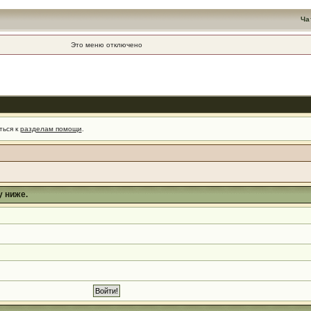
Ча
Это меню отключено
ться к
разделам помощи
.
у ниже.